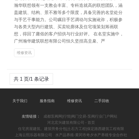
瀚华联想领有一支教会丰富、专科造就高的联想团队，涵
盖建筑、结构、景不雅等多个限度，具备完善的名堂处分
与手艺干事能力。公司瞩目手艺调动与实施讹诈，积极参
与各类大型内行建筑、买卖轮廓体及住宅项策划筹画联
想，得回了庸俗的客户招供与行业好评。 在名堂实施中，
广州瀚华建筑联想有限公司恒久坚捏高圭臬、严
维修资讯
共 1 页/1 条记录
关于我们
服务指南
维修资讯
二手回收
友情链接：
成都泵阀网|行情|阀门交易-泵阀行业门户网站
河北宏兴建筑有限公司 - 首页
住宅房屋建筑。建筑劳务分包|土石方工程|保定路西建筑工程有限
上海云熙乐器有限公司
水产品养殖-黄冈市奇夕水产养殖专业合作社