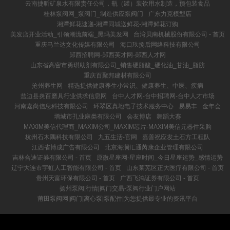
云南捷昕矿泉水有限责任公司，瓶（罐）装饮用水制造，预包装食品
桂林泵阀网_泵阀门_制造供应泵阀门
广东力克模型店
湘潭鲜花速递-湘潭同城送鲜花-湘潭鲜花订购
美发店开业活动_引领潮流前端_黑玛美发网
台湾贝南机械股份有限公司 - 首页
重庆马兰达文化传媒有限公司
海口玖捌后网络科技有限公司
郧西招聘网-郧西英才网-郧西人才网
山东省高密市勇琪助剂有限公司_销售硬脂酸_硬化油_甘油_脂肪
重庆百聚邦建材有限公司
沧州养生网 - 精选提供健康养生小常识、健康养生、中医、疾病
盐边县炎百磨具行业供求信息网
台中人才网-台中招聘网-台中人才市场
河南嘉尚信息科技有限公司
环翠区真地电子技术服务中心
易易丰
金年会
增城市孔业麻类有限公司
会友博店
舞蹈大赛
MAXIM美信代理商_MAXIM公司_MAXIM芯片-MAXIM美信元器件采购
杭州石木隅科技有限公司
九五生活-官网
嘉善祝应发土石方工程队
江西省博成广告有限公司
北京海澜汇通芮康企业管理有限公司
吉林合迪证券有限公司 - 首页
原微星座网-星座时间_今日星座运势_感情运势
辽宁大连市宇虹人工智能有限公司 - 首页
山东莱芜区正大医疗有限公司 - 首页
贵州天富环保有限公司 - 首页
广西飞鸿证券有限公司 - 首页
扬州泵阀|行情|阀门交易-泵阀行业门户网站
莆田泵阀网|阀门|离心泵|泵配件|为您提供最专业的资讯平台